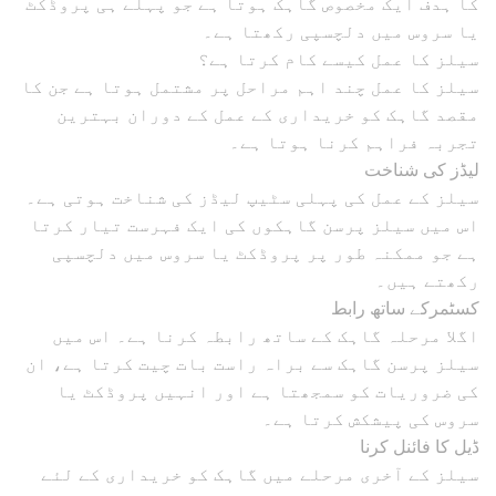
کا ہدف ایک مخصوص گاہک ہوتا ہے جو پہلے ہی پروڈکٹ
یا سروس میں دلچسپی رکھتا ہے۔
سیلز کا عمل کیسے کام کرتا ہے؟
سیلز کا عمل چند اہم مراحل پر مشتمل ہوتا ہے جن کا
مقصد گاہک کو خریداری کے عمل کے دوران بہترین
تجربہ فراہم کرنا ہوتا ہے۔
لیڈز کی شناخت
سیلز کے عمل کی پہلی سٹیپ لیڈز کی شناخت ہوتی ہے۔
اس میں سیلز پرسن گاہکوں کی ایک فہرست تیار کرتا
ہے جو ممکنہ طور پر پروڈکٹ یا سروس میں دلچسپی
رکھتے ہیں۔
کسٹمرکے ساتھ رابط
اگلا مرحلہ گاہک کے ساتھ رابطہ کرنا ہے۔ اس میں
سیلز پرسن گاہک سے براہ راست بات چیت کرتا ہے، ان
کی ضروریات کو سمجھتا ہے اور انہیں پروڈکٹ یا
سروس کی پیشکش کرتا ہے۔
ڈیل کا فائنل کرنا
سیلز کے آخری مرحلے میں گاہک کو خریداری کے لئے