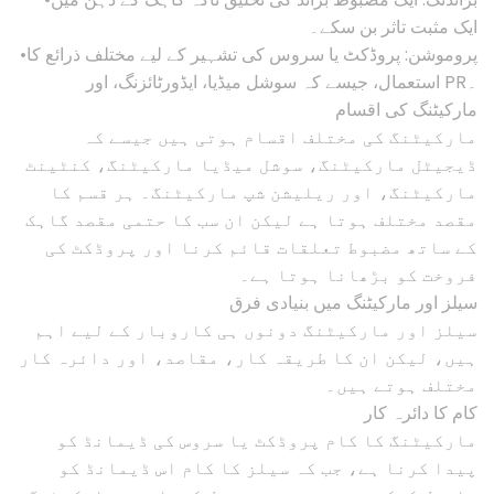
ایک مثبت تاثر بن سکے۔
•پروموشن: پروڈکٹ یا سروس کی تشہیر کے لیے مختلف ذرائع کا
استعمال، جیسے کہ سوشل میڈیا، ایڈورٹائزنگ، اور PR۔
مارکیٹنگ کی اقسام
مارکیٹنگ کی مختلف اقسام ہوتی ہیں جیسے کہ
ڈیجیٹل مارکیٹنگ، سوشل میڈیا مارکیٹنگ، کنٹینٹ
مارکیٹنگ، اور ریلیشن شپ مارکیٹنگ۔ ہر قسم کا
مقصد مختلف ہوتا ہے لیکن ان سب کا حتمی مقصد گاہک
کے ساتھ مضبوط تعلقات قائم کرنا اور پروڈکٹ کی
فروخت کو بڑھانا ہوتا ہے۔
سیلز اور مارکیٹنگ میں بنیادی فرق
سیلز اور مارکیٹنگ دونوں ہی کاروبار کے لیے اہم
ہیں، لیکن ان کا طریقہ کار، مقاصد، اور دائرہ کار
مختلف ہوتے ہیں۔
کام کا دائرہ کار
مارکیٹنگ کا کام پروڈکٹ یا سروس کی ڈیمانڈ کو
پیدا کرنا ہے، جب کہ سیلز کا کام اس ڈیمانڈ کو