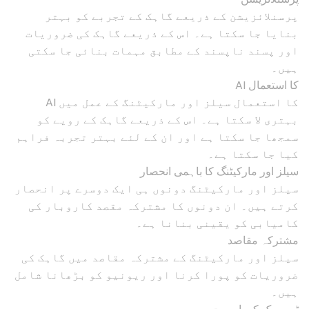
پرسنلائزیشن کے ذریعے گاہک کے تجربے کو بہتر
بنایا جا سکتا ہے۔ اس کے ذریعے گاہک کی ضروریات
اور پسند ناپسند کے مطابق مہمات بنائی جا سکتی
ہیں۔
AI کا استعمال
AI کا استعمال سیلز اور مارکیٹنگ کے عمل میں
بہتری لا سکتا ہے۔ اس کے ذریعے گاہک کے رویے کو
سمجھا جا سکتا ہے اور ان کے لئے بہتر تجربہ فراہم
کیا جا سکتا ہے۔
سیلز اور مارکیٹنگ کا باہمی انحصار
سیلز اور مارکیٹنگ دونوں ہی ایک دوسرے پر انحصار
کرتے ہیں۔ ان دونوں کا مشترکہ مقصد کاروبار کی
کامیابی کو یقینی بنانا ہے۔
مشترکہ مقاصد
سیلز اور مارکیٹنگ کے مشترکہ مقاصد میں گاہک کی
ضروریات کو پورا کرنا اور ریونیو کو بڑھانا شامل
ہیں۔