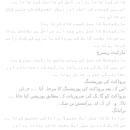
قائل کیا جاتا ہے اور ڈیل کو فائنل کیا جاتا ہے۔
اس میں قیمت، شرائط، اور دیگر تفصیلات کو حتمی شکل
دی جاتی ہے۔
مارکیٹنگ کا عمل کیسے کام کرتا ہے؟
مارکیٹنگ کا عمل بھی چند اہم مراحل پر مشتمل ہوتا
ہے جن کا مقصد گاہک کو پروڈکٹ یا سروس کی طرف راغب
کرنا ہوتا ہے۔
مارکیٹ ریسرچ
مارکیٹنگ کے عمل کی پہلی سٹیپ مارکیٹ ریسرچ ہے۔
اس میں گاہک کی ضروریات، مارکیٹ کے رجحانات، اور
مقابلے کی تجزیہ شامل ہوتا ہے۔
پروڈکٹ کی پوزیشننگ
اس کے بعد پروڈکٹ کی پوزیشننگ کا مرحلہ آتا ہے، جہاں
پروڈکٹ کو گاہک کی ضروریات کے مطابق پوزیشن کیا جاتا ہے
تاکہ وہ ان کے لئے پرکشش بن سکے۔
برانڈنگ
برانڈنگ کا عمل ایک مضبوط برانڈ کی تخلیق کرتا ہے
جو گاہک کے ذہن میں ایک مثبت تاثر بناتا ہے اور