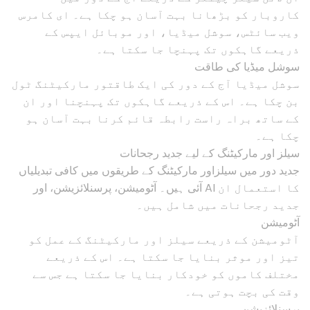
کاروبار کو بڑھانا بہت آسان ہو چکا ہے۔ ای کامرس
ویب سائٹس، سوشل میڈیا، اور موبائل ایپس کے
ذریعے گاہکوں تک پہنچا جا سکتا ہے۔
سوشل میڈیا کی طاقت
سوشل میڈیا آج کے دور کی ایک طاقتور مارکیٹنگ ٹول
بن چکا ہے۔ اس کے ذریعے گاہکوں تک پہنچنا اور ان
کے ساتھ براہ راست رابطہ قائم کرنا بہت آسان ہو
چکا ہے۔
سیلز اور مارکیٹنگ کے لیے جدید رجحانات
جدید دور میں سیلزاور مارکیٹنگ کے طریقوں میں کافی تبدیلیاں
آئی ہیں۔ آٹومیشن، پرسنلائزیشن، اور AI کا استعمال ان
جدید رجحانات میں شامل ہیں۔
آٹومیشن
آٹومیشن کے ذریعے سیلز اور مارکیٹنگ کے عمل کو
تیز اور موثر بنایا جا سکتا ہے۔ اس کے ذریعے
مختلف کاموں کو خودکار بنایا جا سکتا ہے جس سے
وقت کی بچت ہوتی ہے۔
پرسنلائزیشن