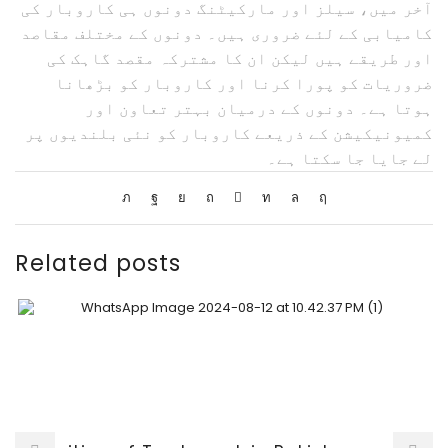
آخر میں، سیلز اور مارکیٹنگ دونوں ہی کاروبار کی
کامیابی کے لئے ضروری ہیں۔ دونوں کے مختلف مقاصد
اور طریقے ہیں لیکن ان کا مشترکہ مقصد گاہک کی
ضروریات کو پورا کرنا اور کاروبار کو بڑھانا
ہوتا ہے۔ دونوں کے درمیان بہتر تعاون اور
کمیونیکیشن کے ذریعے کاروبار کو نئی بلندیوں پر
لے جایا جا سکتا ہے۔
Related posts