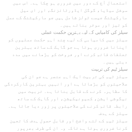
استعمال آج کے دور میں ضروری ہو چکا ہے۔ اس میں
سوشل میڈیا، گوگل ایڈورٹائزنگ، اور ای میل
مارکیٹنگ جیسے ٹولز شامل ہیں جو مارکیٹنگ کے عمل
کو تیز اور موثر بناتے ہیں۔
سیلز کی کامیابی کے لیے بہترین حکمت عملی
سیلز میں کامیابی کے لیے چند اہم حکمت عملیوں کو
اپنانا ضروری ہوتا ہے جو گاہک کے ساتھ بہترین
تعلقات قائم کرنے اور فروخت کو بڑھانے میں مدد
دیتی ہیں۔
سیلز ٹیم کی تربیت
سیلز ٹیم کی تربیت ایک اہم عنصر ہے جو ان کی
صلاحیتوں کو بڑھاتا ہے اور انہیں بہترین کارکردگی
کا مظاہرہ کرنے کے قابل بناتا ہے۔ تربیت میں
نیگوشی ایشن، کمیونیکیشن، اور گاہک کے ساتھ
رابطہ قائم کرنے کی صلاحیتوں پر زور دیا جاتا ہے۔
سیلز کے ہدف
سیلز ٹیم کے لئے واضح اور قابل حصول ہدف کا تعین
کرنا ضروری ہوتا ہے تاکہ وہ ان کی طرف بھرپور