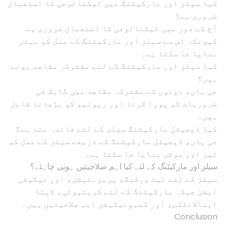
کیا سیلز اور مارکیٹنگ میں ٹیکنالوجی کا استعمال
ضروری ہے؟
آج کے دور میں ٹیکنالوجی کا استعمال ضروری ہے
کیونکہ اس سے سیلز اور مارکیٹنگ کے عمل کو بہتر
بنایا جا سکتا ہے۔
کیا سیلز اور مارکیٹنگ کے لئے مشترکہ مقاصد ہوتے
ہیں؟
جی ہاں، دونوں کے مشترکہ مقاصد میں گاہک کی
ضروریات کو پورا کرنا اور ریونیو کو بڑھانا شامل
ہیں۔
کیا ڈیجیٹل مارکیٹنگ سیلز کے لئے فائدہ مند ہے؟
جی ہاں، ڈیجیٹل مارکیٹنگ کے ذریعے سیلز کے عمل کو
تیز اور موثر بنایا جا سکتا ہے۔
سیلز اور مارکیٹنگ کے لئے کیا اہم صلاحیتیں ہونی چاہئے؟
سیلز کے لئے نیٹ ورکنگ، پریزنٹیشن، اور نیگوشی
ایشن جبکہ مارکیٹنگ کے لئے کریٹیوٹی، ڈیٹا
اینالائٹکس، اور کمیونیکیشن اہم صلاحیتیں ہیں۔
Conclusion