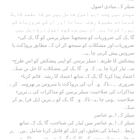
سیلز کے بنیادی اصول
سیلز میں چند اہم اصول شامل ہیں جن کا مقصد گاہک
کے ساتھ مضبوط رشتہ بنانا اور ان کی ضروریات کو
پورا کرنا ہے۔ ان میں سے کچھ اصول درج ذیل ہیں:
•گاہک کی ضروریات کو سمجھنا: سیلز پرسن کو گاہک کی
ضروریات اور مشکلات کو سمجھ کر ان کے مطابق پروڈکٹ یا
سروس پیش کرنی چاہیے۔
•پیشکش کا طریقہ: سیلز پرسن کو اپنی پیشکش کو اس طرح
سے تیار کرنا چاہیے کہ وہ گاہک کی مشکلات کا حل بن سکے۔
•اعتماد پیدا کرنا: گاہک کے ساتھ اعتماد کا رشتہ قائم کرنا
ضروری ہے تاکہ وہ آپ کی پروڈکٹ یا سروس پر بھروسہ کرے۔
•مذاکرات کی صلاحیت: سیلز پرسن کو مذاکرات کی بہترین
صلاحیت ہونی چاہیے تاکہ وہ گاہک کو بہترین ڈیل فراہم کر
سکے۔
سیلز کے اہم عناصر
سیلز کے اہم عناصر میں لیڈز کی شناخت، گاہک کے ساتھ
رابطہ، ڈیمانڈ کی تخلیق، اور ڈیل کو فائنل کرنا شامل ہیں۔ ہر
مرحلے پر سیلز پرسن کی کارکردگی اہم ہوتی ہے تاکہ وہ