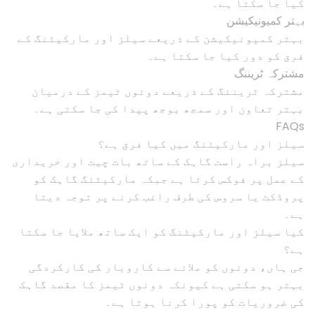
کیا جا سکتا ہے۔
بہتر کمیونیکیشن
بہتر کمیونیکیشن کے ذریعے سیلز اور مارکیٹنگ کے
فرق کو دور کیا جا سکتا ہے۔
مشترکہ ٹریننگ
مشترکہ ٹریننگ کے ذریعے دونوں ٹیمز کے درمیان
بہتر تعاون اور سمجھ بوجھ پیدا کی جا سکتی ہے۔
FAQs
سیلز اور مارکیٹنگ میں کیا فرق ہے؟
سیلز براہ راست گاہک کے ساتھ بات چیت اور خریداری
کے عمل پر فوکس کرتا ہے جبکہ مارکیٹنگ گاہک کو
پروڈکٹ یا سروس کی طرف راغب کرنے پر توجہ دیتا
ہے۔
کیا سیلز اور مارکیٹنگ کو ایک ساتھ ملایا جا سکتا
ہے؟
جی ہاں، دونوں کو ملانے سے کاروبار کی کارکردگی
بہتر ہو سکتی ہے کیونکہ دونوں ٹیمز کا مقصد گاہک
کی ضروریات کو پورا کرنا ہوتا ہے۔