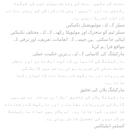
محنت کر سکیں۔ ہدف کی وضاحت سیلز ٹیم کو فوکسڈ
رکھتی ہے اور انہیں اپنی کارکردگی کو بہتر بنانے
کے لئے تحریک دیتی ہے۔
سیلز کے لئے موٹیویشنل تکنیکیں
سیلز ٹیم کو متحرک اور موٹیویٹڈ رکھنے کے لئے مختلف تکنیکیں
اپنائی جا سکتی ہیں جیسے کہ انعامات، تعریف، اور ترقی کے
مواقع فراہم کرنا۔
مارکیٹنگ کی کامیابی کے لیے بہترین حکمت عملی
مارکیٹنگ کی کامیابی کے لیے ایک جامع اور منظم
حکمت عملی کی ضرورت ہوتی ہے جس میں گاہک کی
ضروریات اور مارکیٹ کے رجحانات کا خیال رکھا
جاتا ہے۔
مارکیٹنگ پلان کی تخلیق
مارکیٹنگ پلان کی تخلیق ایک اہم مرحلہ ہے جس میں
گاہک کی ضروریات، مقابلہ، اور مارکیٹ کے رجحانات
کا تجزیہ کیا جاتا ہے۔ اس پلان میں تمام مارکیٹنگ
سرگرمیوں کی تفصیل شامل ہوتی ہے۔
کسٹمر انیلیٹکس