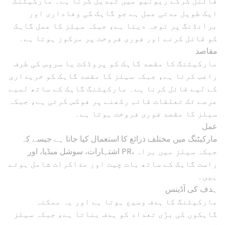
فائنل کرکے ریونیو میں تبدیل کرنا ہے۔ مارکیٹنگ
ایک طویل مدتی عمل ہے جو گاہک کی وفاداری اور
برانڈنگ پر توجہ دیتا ہے، جبکہ سیلز کا عمل گاہک
کو قائل کرنے اور فوری فروخت پر مرکوز ہوتا ہے۔
مقاصد
مارکیٹنگ کا مقصد گاہک کو پروڈکٹ یا سروس کی طرف
راغب کرنا ہے، جبکہ سیلز کا مقصد گاہک کو خریداری
کے لیے قائل کرنا ہے۔ مارکیٹنگ گاہک کے ساتھ لمبے
عرصے تک تعلقات قائم رکھنے پر فوکس کرتی ہے، جبکہ
سیلز کا مقصد فوری فروخت ہوتا ہے۔
عمل
مارکیٹنگ میں مختلف ذرائع کا استعمال کیا جاتا ہے جیسے کہ
اشتہارات، سوشل میڈیا، اور PR، جبکہ سیلز میں براہ
راست گاہک کے ساتھ بات چیت اور مذاکرات شامل ہوتے
ہیں۔
ہدف کی آڈینس
مارکیٹنگ کا ہدف وسیع ہوتا ہے اور یہ ممکنہ
گاہکوں کی بڑی تعداد کو ہدف بناتا ہے، جبکہ سیلز