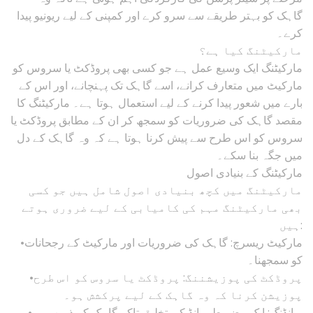
گاہک کو بہتر طریقے سے سرو کرے اور کمپنی کے لیے ریونیو پیدا
کرے۔
مارکیٹنگ کیا ہے؟
مارکیٹنگ ایک وسیع عمل ہے جو کسی بھی پروڈکٹ یا سروس کو
مارکیٹ میں متعارف کرانے، اسے گاہک تک پہنچانے، اور اس کے
بارے میں شعور پیدا کرنے کے لیے استعمال ہوتا ہے۔ مارکیٹنگ کا
مقصد گاہک کی ضروریات کو سمجھ کر ان کے مطابق پروڈکٹ یا
سروس کو اس طرح سے پیش کرنا ہوتا ہے کہ وہ گاہک کے دل
میں جگہ بنا سکے۔
مارکیٹنگ کے بنیادی اصول
مارکیٹنگ میں کچھ بنیادی اصول شامل ہیں جو کسی
بھی مارکیٹنگ مہم کی کامیابی کے لیے ضروری ہوتے
ہیں:
•مارکیٹ ریسرچ: گاہک کی ضروریات اور مارکیٹ کے رجحانات
کو سمجھنا۔
•پروڈکٹ کی پوزیشننگ: پروڈکٹ یا سروس کو اس طرح
پوزیشن کرنا کہ وہ گاہک کے لیے پرکشش ہو۔
•برانڈنگ: ایک مضبوط برانڈ کی تخلیق تاکہ گاہک کے ذہن میں