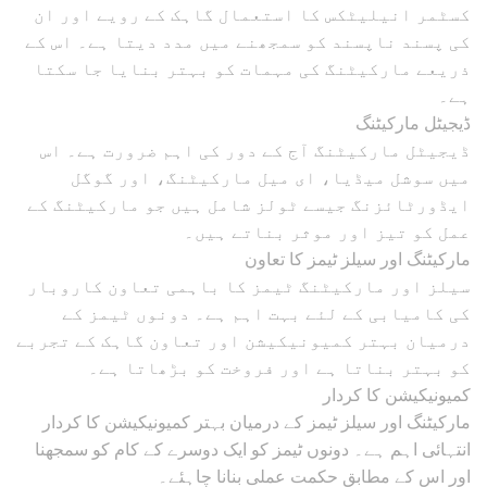
کسٹمر انیلیٹکس کا استعمال گاہک کے رویے اور ان
کی پسند ناپسند کو سمجھنے میں مدد دیتا ہے۔ اس کے
ذریعے مارکیٹنگ کی مہمات کو بہتر بنایا جا سکتا
ہے۔
ڈیجیٹل مارکیٹنگ
ڈیجیٹل مارکیٹنگ آج کے دور کی اہم ضرورت ہے۔ اس
میں سوشل میڈیا، ای میل مارکیٹنگ، اور گوگل
ایڈورٹائزنگ جیسے ٹولز شامل ہیں جو مارکیٹنگ کے
عمل کو تیز اور موثر بناتے ہیں۔
مارکیٹنگ اور سیلز ٹیمز کا تعاون
سیلز اور مارکیٹنگ ٹیمز کا باہمی تعاون کاروبار
کی کامیابی کے لئے بہت اہم ہے۔ دونوں ٹیمز کے
درمیان بہتر کمیونیکیشن اور تعاون گاہک کے تجربے
کو بہتر بناتا ہے اور فروخت کو بڑھاتا ہے۔
کمیونیکیشن کا کردار
مارکیٹنگ اور سیلز ٹیمز کے درمیان بہتر کمیونیکیشن کا کردار
انتہائی اہم ہے۔ دونوں ٹیمز کو ایک دوسرے کے کام کو سمجھنا
اور اس کے مطابق حکمت عملی بنانا چاہئے۔