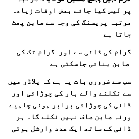
پر لیس کیا جائے بعض اوقات زیادہ
مرتبہ پریسنگ کی وجہ سے صابن پھٹ
جاتا ہے
گرام کی ڈائی سے اور گرام تک کی
صابن بنائی جاسکتی ہے
سب سے ضروری بات یہ ہے کہ پلاڈر میں
سے نکلنے والے بار کی چوڑائی اور
ڈائی کی چوڑائی برابر ہونی چاہیے
ورنہ صابن صاف نہیں نکلے گا۔ ہر
ڈائی کے ساتھ ایک عدد وارشل ہوتی