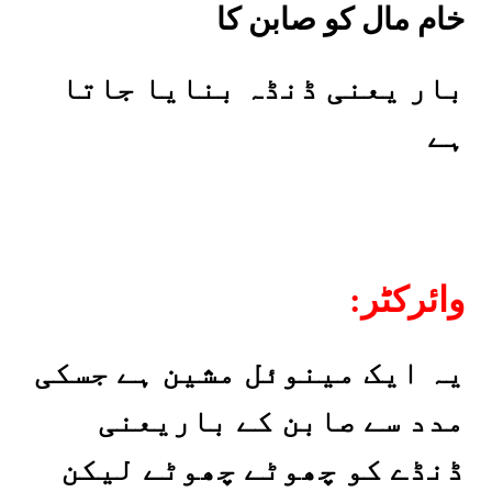
خام مال
کو صابن کا
بار یعنی ڈنڈہ
بنایا جاتا
ہے
:وائرکٹر
یہ ایک مینوئل مشین ہے جسکی
مدد سے صابن کے باریعنی
ڈنڈے کو چھوٹے چھوٹے لیکن