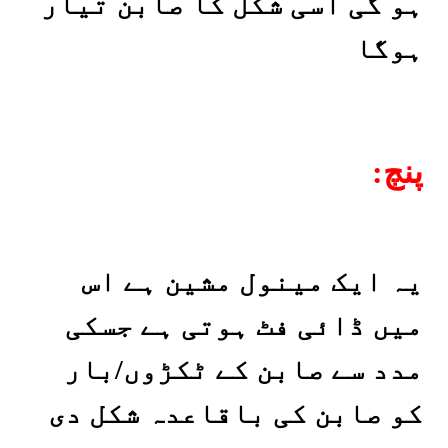
ہو گی اسی شکل کا صابن تیار
ہوگا
:پنچ
یہ ایک مینول مشین ہے اس
میں ڈائی فٹ ہوتی ہے جسکی
مدد سے صابن کے ٹکڑوں/بار
کو صابن کی باقاعدہ شکل دی