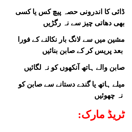
ڈائی کا اندرونی حصہ پیچ کس یا کسی
بھی دھاتی چیز سے نہ رگڑیں
مشین میں سے لانگ بار نکالنے کے فورا
بعد پریس کر کے صابن بنائیں
صابن والے ہاتھ آنکھوں کو نہ لگائیں
میلے ہاتھ یا گندے دستانے سے صابن کو
نہ چھوئیں
:ٹریڈ مارک