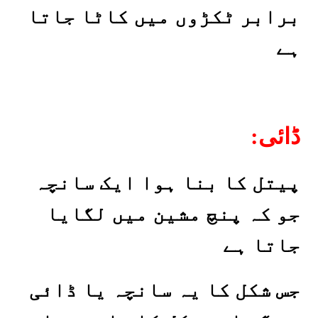
برابر ٹکڑوں میں کاٹا جاتا
ہے
:ڈائی
پیتل کا بنا ہوا ایک سانچہ
جو کہ پنچ مشین میں لگایا
جاتا ہے
جس شکل کا یہ سانچہ یا ڈائی