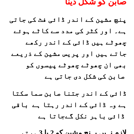
صابن کو شکل دینا
پنچ مشین کے اندر ڈائی فٹ کی جاتی
ہے۔ اور کٹر کی مدد سے کاٹے ہوئے
چھوٹے ہیں ڈائی کے اندر رکھے
جاتے ہیں اور پریس مشین کے ذریعے
بھی ان چھوٹے چھوٹے پیسوں کو
صابن کی شکل دی جاتی ہے
ڈائی کے اندر جتنا صابن سما سکتا
ہے وہ ڈائی کے اندر رہتا ہے باقی
ڈائی باہر نکل گےجاتا ہے
لازم نہیں پہنچ مشین کو 2 یا 3 مرتبہ