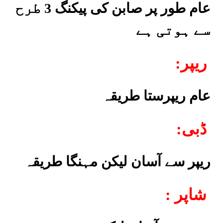
عام طور پر صابن کی پیکنگ 3 طرح
سے ہوتی ہے
:ریپر
عام ریپرستا طریقہ
:ڈبی
ریپر سے آسان لیکن مہنگا طریقہ
: شاپر