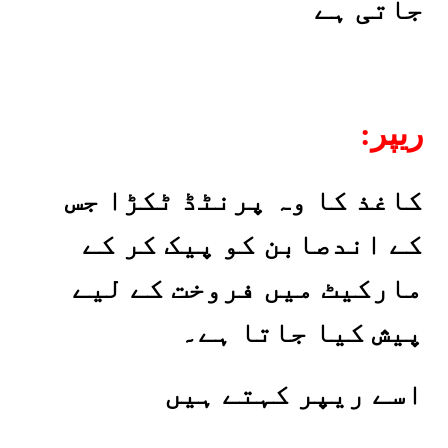
جاتی ہے
:ریپر
کاغذ کا وہ پرنٹڈ ٹکڑا جس
کے اندصابن کو پیک کر کے
مارکیٹ میں فروخت کے لیے
پیش کیا جاتا ہے۔
اسے ریپر کہتے ہیں