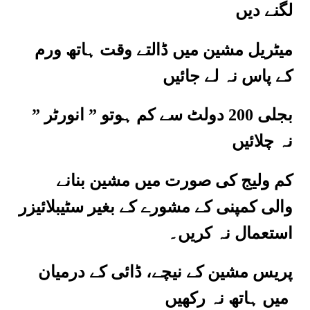
لگنے دیں
میٹریل مشین میں ڈالتے وقت ہاتھ ورم
کے پاس نہ لے جائیں
بجلی 200 دولٹ سے کم ہوتو ” انورٹر ”
نہ چلائیں
کم ولیج کی صورت میں مشین بنانے
والی کمپنی کے مشورے کے بغیر سٹیبلائیزر
استعمال نہ کریں۔
پریس مشین کے نیچے، ڈائی کے درمیان
میں ہاتھ نہ رکھیں