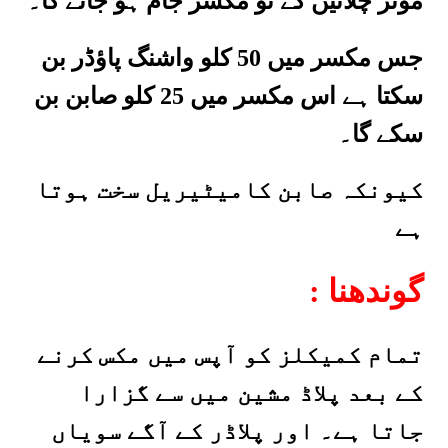
موٹر چلائیں گے تو مکسر جام ہو جائے گا۔
جس مکسر میں 50 کلو واشنگ پاؤڈر بن
سکتا ہے اس مکسر میں 25 کلو صابن بن
سکے گا۔
کیونکہ صابن کامیٹیریل سخت ہوتا
ہے
: گوندھنا
تمام کمیکلز کو آپس میں مکس کرنے
کے بعد پلاڈ مشین میں سے گزارا
جاتا ہے۔ اور پلاڈر کے آگے سویاں