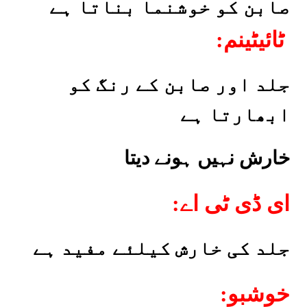
صابن کو خوشنما بناتا ہے
:ٹائیٹینم
جلد اور صابن کے رنگ کو
ابھارتا ہے
خارش نہیں ہونے دیتا
:ای ڈی ٹی اے
جلد کی خارش کیلئے مفید ہے
:خوشبو