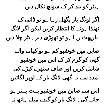
ہیٹر کو بند کر کے سونچ نکال دیں
اگر لونگ بار پگھل رہا ہو تو ڈائی کے
ٹھنڈا ہونے کا انتظار کریں لیکن اگر لانگ
بارپھٹ رہا ہو تو تھوڑی دیر ہیٹر چلا دیں
صابن میں خوشبو کم ہو تو کھانے والے
گھی کو گرم کر کے اس میں خوشبو
شامل کریں اور صاف ستھرے کپڑے کی
مدد سے یہ گھی لانگ بار کے اوپر لگائیں
اس سے صابن میں خوشبو بہت بہتر ہو
جائے گی۔ لانگ بار کو گندے میلے ہاتھ نہ