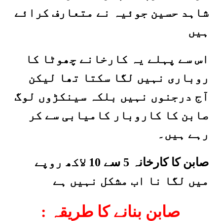
شاہد حسین جوئیہ نے متعارف کرائے
ہیں
اس سے پہلے یہ کارخانے چھوٹا کا
روباری نہیں لگا سکتا تھا لیکن
آج درجنوں نہیں بلکہ سینکڑوں لوگ
صابن کا کاروبار کامیابی سے کر
رہے ہیں۔
صابن کا کارخانہ 5 سے 10 لاکھ روپے
میں لگا نا اب مشکل نہیں ہے
صابن بنانے کا طریقہ
: