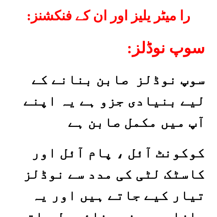
:را میٹر یلیز اور ان کے فنکشنز
:سوپ نوڈلز
سوپ نوڈلز صابن بنانے کے
لیے بنیادی جزو ہے یہ اپنے
آپ میں مکمل صابن ہے
کوکونٹ آئل ، پام آئل اور
کاسٹک لٹی کی مدد سے نوڈلز
تیار کیے جاتے ہیں اور یہ
بازار سے
بنی بنائی مل جاتی