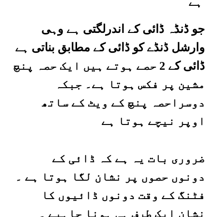
ہے
جو ڈنڈہ ڈائی کے اندر
لگتی ہے وہی
وارشل ڈنڈے کو ڈائی کے مطابق بناتی ہے
ڈائی کے 2 حصے ہوتے ہیں ایک حصہ پنچ
مشین پر فکس ہوتا ہے۔ جبکہ
دوسرا
حصہ پنچ کے ویٹ کے ساتھ
اوپر نیچے ہوتا ہے
ضروری بات یہ ہے کہ ڈائی کے
دونوں حصوں پر نشان لگا ہوتا ہے ۔
فٹنگ کے وقت دونوں ڈائیوں کا
نشان ایک طرف ہی ہونا چاہیے ۔