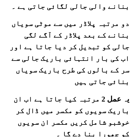
بنانے والی جالی لگائی جاتی ہے ۔
دو مرتبہ پلاڈر میں سے موٹی سویاں
بنانے کے بعد پلاڈر کے آگے لگی
جالی کو تبدیل کر دیا جاتا ہے اور
اب کی بار انتہائی باریک جالی سے
سر کے بالوں کی طرح باریک سویاں
بنائی جاتی ہیں
یہ عمل 2 مرتبہ کیا جاتا ہے اب ان
باریک سویوں کو مکسر میں ڈال کر
خوشبو شامل کریں مکسر ان سویوں
کو چھورا بنا دے گا ۔