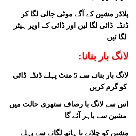
پلاڈر مشین کے آگے موٹی
جالی لگا کر
ڈنڈہ ڈائی لگا لیں اور ڈائی کے اوپر ہیٹر
لگا ئیں
:لانگ بار بنانا
لانگ بار بنانے سے 5 منٹ پہلے ڈنڈہ ڈائی
کو گرم کریں
اس سے لانگ با رصاف ستھری حالت میں
مشین سے باہر آئے گا
مشین کو چلانے یا ہاتھ
لگانے سے پہلے