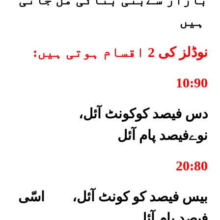
ہیں
:نوڈلز کی 2 اقسام ہوتی ہیں
10:90
دس
فیصد کوکونٹ آئل،
نوےفیصد پام آئل
20:80
بیس فیصد کو کونٹ آئل، اسّی
فیصد پام آئل