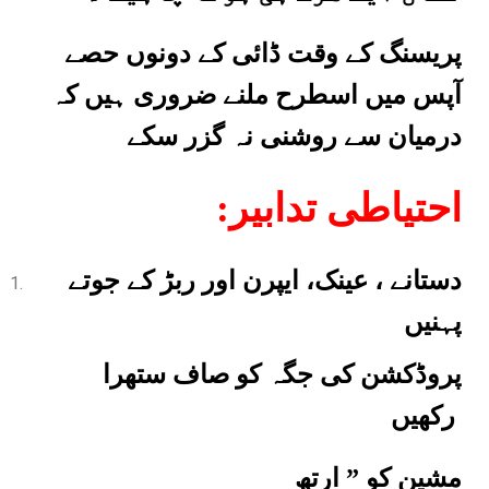
پریسنگ کے وقت ڈائی کے دونوں حصے
آپس میں اسطرح ملنے ضروری ہیں کہ
درمیان
سے روشنی نہ گزر سکے
:احتیاطی تدابیر
دستانے ، عینک، ایپرن اور ربڑ کے جوتے
پہنیں
پروڈکشن کی جگہ کو صاف ستھرا
رکھیں
مشین کو ” ارتھ